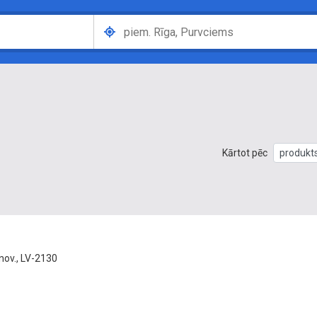
Kārtot pēc
 nov., LV-2130