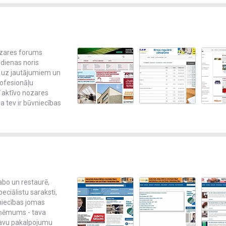
nozares forums
 dienas noris
s uz jautājumiem un
rofesionāļu
 aktīvo nozares
 tev ir būvniecības
tālā building.lv! Pastāsti par savu pakalpojumu vai preci, uzlabo atrod
izvietojot portālā biznesa profilu, rakstus un banerus, kā arī izmantojot ci
abo un restaurē,
ciālistu saraksti,
vniecības jomas
zņēmums - tava
 savu pakalpojumu