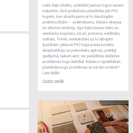
Liela daļa cilvēku, uzstādot jaunus logus savam
mājoklim, dod priekšroku plastikāta jeb PVC
logiem, kas skaidrojams ar to daudzajām
priekšrocībām – praktiskumu, lielisko skaņas
un siltuma izolāciju, ilgo kalpošanas laiku un
vienkāršo kopšanu, kā arī, protams, estētisko
izskatu. Tomēr, neskatoties uz to labajām
īpašībām, jebkurš PVC logs prasa korektu
ekspluatāciju un periodisku apkopi, pretējā
gadījumā, laikam ejot, var parādīties dažādas
problēmas loga darbībā. Kādas ir izplatītākās
plastikāta logu problēmas un kā tās novērst?
Lasi tālāk!
Uzzini vairāk