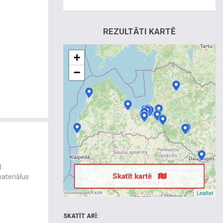
REZULTĀTI KARTĒ
+
−
t
Skatīt kartē
materiālus
Leaflet
SKATĪT ARĪ: