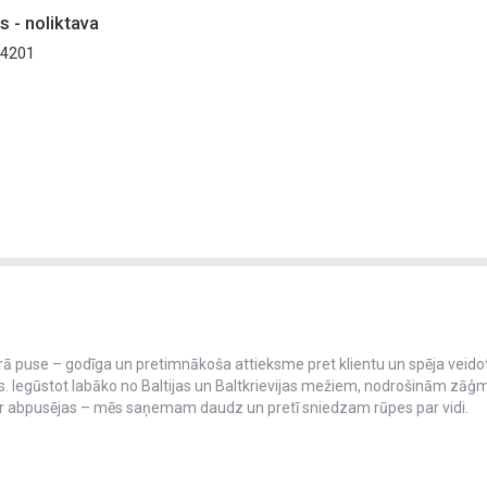
 - noliktava
V-4201
iprā puse – godīga un pretimnākoša attieksme pret klientu un spēja veido
s. Iegūstot labāko no Baltijas un Baltkrievijas mežiem, nodrošinām zāģ
ir abpusējas – mēs saņemam daudz un pretī sniedzam rūpes par vidi.