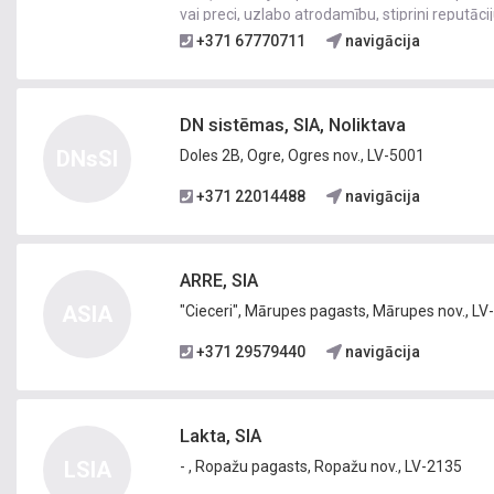
vai preci, uzlabo atrodamību, stiprini reputāci
klientus, izvietojot portālā biznesa profilu, r
+371 67770711
navigācija
DN sistēmas, SIA, Noliktava
DNsSI
Doles 2B, Ogre, Ogres nov., LV-5001
+371 22014488
navigācija
ARRE, SIA
ASIA
"Cieceri", Mārupes pagasts, Mārupes nov., LV
+371 29579440
navigācija
Lakta, SIA
LSIA
- , Ropažu pagasts, Ropažu nov., LV-2135