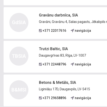
Gravānu darbnīca, SIA
GdSIA
Gravāni, Gravānu 4, Salas pagasts, Jēkabpils 
+371 22017616
navigācija
Trutzi Baltic, SIA
TBSIA
Daugavgrīvas 83, Rīga, LV-1007
+371 22448796
navigācija
Betons & Metāls, SIA
B&MSI
Liginišķu 17D, Daugavpils, LV-5415
+371 29658896
navigācija