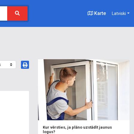
Karte
Latviski
Kur vērsties, ja plāno uzstādīt jaunus
logus?