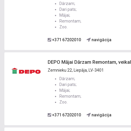
Dārzam;
Dari pats;
Mājai;
Remontam;
Zoo.
+371 67202010
navigācija
DEPO Mājai Dārzam Remontam, veikals
Zemnieku 22, Liepāja, LV-3401
Dārzam;
Dari pats;
Mājai;
Remontam;
Zoo.
+371 67202010
navigācija