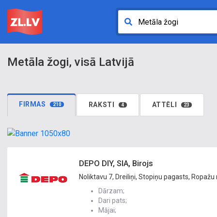
Metāla žogi, visā Latvijā
FIRMAS
RAKSTI
ATTĒLI
210
4
23
DEPO DIY, SIA, Birojs
Noliktavu 7, Dreiliņi, Stopiņu pagasts, Ropažu
Dārzam;
Dari pats;
Mājai;