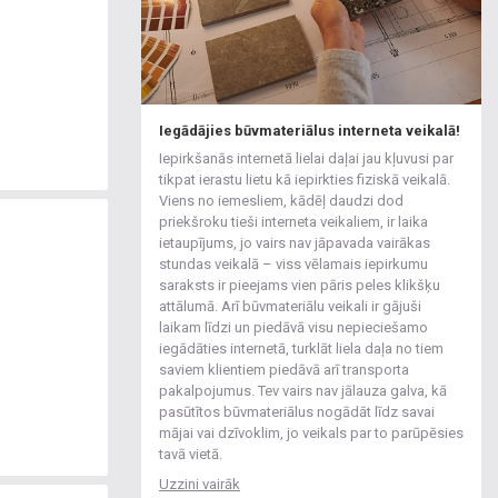
Iegādājies būvmateriālus interneta veikalā!
Iepirkšanās internetā lielai daļai jau kļuvusi par
tikpat ierastu lietu kā iepirkties fiziskā veikalā.
Viens no iemesliem, kādēļ daudzi dod
priekšroku tieši interneta veikaliem, ir laika
ietaupījums, jo vairs nav jāpavada vairākas
stundas veikalā – viss vēlamais iepirkumu
saraksts ir pieejams vien pāris peles klikšķu
attālumā. Arī būvmateriālu veikali ir gājuši
laikam līdzi un piedāvā visu nepieciešamo
iegādāties internetā, turklāt liela daļa no tiem
saviem klientiem piedāvā arī transporta
pakalpojumus. Tev vairs nav jālauza galva, kā
pasūtītos būvmateriālus nogādāt līdz savai
mājai vai dzīvoklim, jo veikals par to parūpēsies
tavā vietā.
Uzzini vairāk