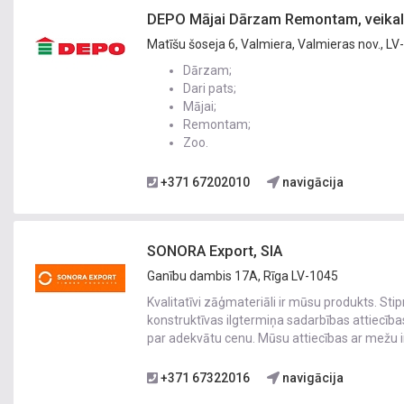
DEPO Mājai Dārzam Remontam, veikals
Matīšu šoseja 6, Valmiera, Valmieras nov., L
Dārzam;
Dari pats;
Mājai;
Remontam;
Zoo.
+371 67202010
navigācija
SONORA Export, SIA
Ganību dambis 17A, Rīga LV-1045
Kvalitatīvi zāģmateriāli ir mūsu produkts. St
konstruktīvas ilgtermiņa sadarbības attiecība
par adekvātu cenu. Mūsu attiecības ar mežu 
+371 67322016
navigācija