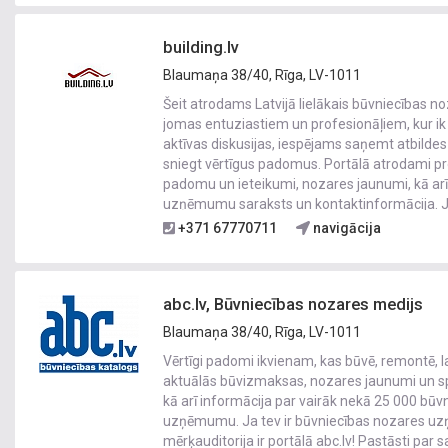
building.lv
Blaumaņa 38/40, Rīga, LV-1011
Šeit atrodams Latvijā lielākais būvniecības 
jomas entuziastiem un profesionāļiem, kur ik
aktīvas diskusijas, iespējams saņemt atbilde
sniegt vērtīgus padomus. Portālā atrodami p
padomu un ieteikumi, nozares jaunumi, kā arī
uzņēmumu saraksts un kontaktinformācija. Ja
nozares uzņēmums - tava mērķauditorija ir por
+371 67770711
navigācija
stiprini reputāciju un iegūsti jaunus klientus, 
digitālā mārketinga risinājumus!
abc.lv, Būvniecības nozares medijs
Blaumaņa 38/40, Rīga, LV-1011
Vērtīgi padomi ikvienam, kas būvē, remontē, l
aktuālās būvizmaksas, nozares jaunumi un spe
kā arī informācija par vairāk nekā 25 000 bū
uzņēmumu. Ja tev ir būvniecības nozares u
mērķauditorija ir portālā abc.lv! Pastāsti par