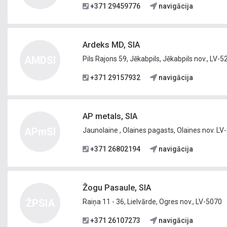
+371 29459776
navigācija
Ardeks MD, SIA
AMDSI
Pils Rajons 59, Jēkabpils, Jēkabpils nov., LV-5
+371 29157932
navigācija
AP metals, SIA
APmSI
Jaunolaine , Olaines pagasts, Olaines nov. LV
+371 26802194
navigācija
Žogu Pasaule, SIA
ŽPSIA
Raiņa 11 - 36, Lielvārde, Ogres nov., LV-5070
+371 26107273
navigācija