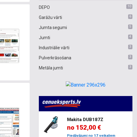
10
DEPO
6
Garāžu vārti
5
Jumta segumi
4
Jumti
3
Industriālie vārti
3
Pulverkrāsošana
3
Metāla jumti
amību,
tus
Makita DUB187Z
no 152,00 €
Piedāvājumi no
17
veikaliem