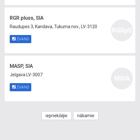
RGR pluss, SIA
Raudupes 3, Kandava, Tukuma nov., LV-3120
RGRpS
ZVANS
MASP, SIA
Jelgava LV-3007
MSIA
ZVANS
iepriekšējie
nākamie