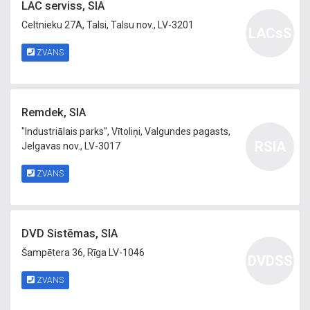
LAC serviss, SIA
Celtnieku 27A, Talsi, Talsu nov., LV-3201
LACsS
ZVANS
Remdek, SIA
"Industriālais parks", Vītoliņi, Valgundes pagasts,
RSIA
Jelgavas nov., LV-3017
ZVANS
DVD Sistēmas, SIA
Šampētera 36, Rīga LV-1046
DVDSS
ZVANS