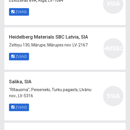
Dzelzavas 89A, Rīga, LV-1084
VSIA
ZVANS
Heidelberg Materials SBC Latvia, SIA
Zeltiņu 130, Mārupe, Mārupes nov. LV-2167
HMSBC
ZVANS
Salika, SIA
"Rītausma", Peisenieki, Turku pagasts, Līvānu
SSIA
nov., LV-5316
ZVANS