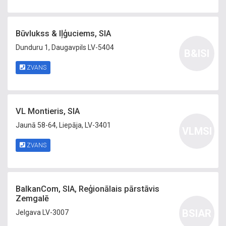
Būvlukss & Iļģuciems, SIA
Dunduru 1, Daugavpils LV-5404
B&ISI
ZVANS
VL Montieris, SIA
Jaunā 58-64, Liepāja, LV-3401
VLMSI
ZVANS
BalkanCom, SIA, Reģionālais pārstāvis
Zemgalē
BSIAR
Jelgava LV-3007