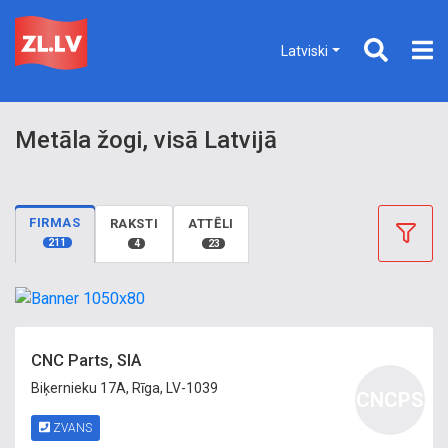
Latviski
Metāla žogi, visā Latvijā
FIRMAS
RAKSTI
ATTĒLI
211
4
23
CNC Parts, SIA
Biķernieku 17A, Rīga, LV-1039
CNCPS
ZVANS