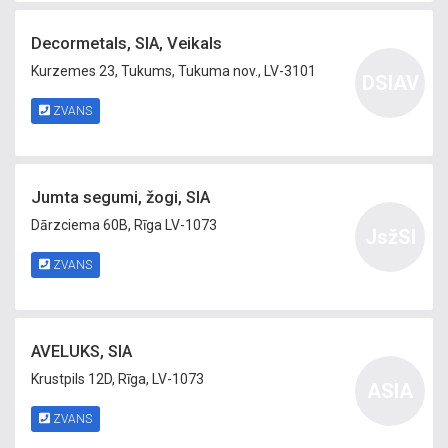
Decormetals, SIA, Veikals
Kurzemes 23, Tukums, Tukuma nov., LV-3101
DSIAV
ZVANS
Jumta segumi, žogi, SIA
Dārzciema 60B, Rīga LV-1073
JsžSI
ZVANS
AVELUKS, SIA
Krustpils 12D, Rīga, LV-1073
ASIA
ZVANS